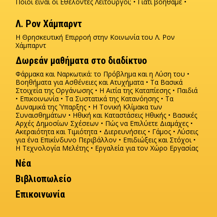
Ποιοι είναι οι Εθελοντές Λειτουργοί;
Γιατί βοηθάμε
Λ. Ρον Χάμπαρντ
Η Θρησκευτική Επιρροή στην Κοινωνία του Λ. Ρον
Χάµπαρντ
Δωρεάν μαθήματα στο διαδίκτυο
Φάρμακα και Ναρκωτικά: το Πρόβλημα και η Λύση του
Βοηθήματα για Ασθένειες και Ατυχήματα
Τα Βασικά
Στοιχεία της Οργάνωσης
Η Αιτία της Καταπίεσης
Παιδιά
Επικοινωνία
Τα Συστατικά της Κατανόησης
Τα
Δυναμικά της Ύπαρξης
Η Τονική Κλίμακα των
Συναισθημάτων
Ηθική και Καταστάσεις Ηθικής
Βασικές
Αρχές Δημοσίων Σχέσεων
Πώς να Επιλύετε Διαμάχες
Ακεραιότητα και Τιμιότητα
Διερευνήσεις
Γάμος
Λύσεις
για ένα Επικίνδυνο Περιβάλλον
Επιδιώξεις και Στόχοι
Η Τεχνολογία Μελέτης
Εργαλεία για τον Χώρο Εργασίας
Νέα
Βιβλιοπωλείο
Επικοινωνία