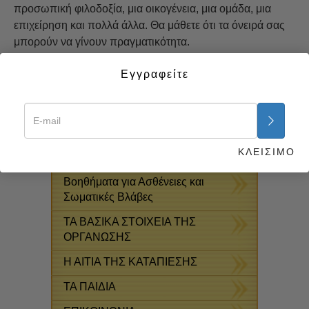
προσωπική φιλοδοξία, μια οικογένεια, μια ομάδα, μια
επιχείρηση και πολλά άλλα. Θα μάθετε ότι τα όνειρά σας
μπορούν να γίνουν πραγματικότητα.
Ξεκινήστε τώρα >>
Εγγραφείτε
ΔΩΡΕΆΝ ONLINE
ΜΑΘΉΜΑΤΑ
ΦΑΡΜΑΚΑ ΚΑΙ ΝΑΡΚΩΤΙΚΑ: ΤΟ
ΚΛΕΙΣΙΜΟ
ΠΡΟΒΛΗΜΑ ΚΑΙ Η ΛΥΣΗ ΤΟΥ
Βοηθήματα για Ασθένειες και
Σωματικές Βλάβες
ΤΑ ΒΑΣΙΚΑ ΣΤΟΙΧΕΙΑ ΤΗΣ
ΟΡΓΑΝΩΣΗΣ
Η ΑΙΤΙΑ ΤΗΣ ΚΑΤΑΠΙΕΣΗΣ
ΤΑ ΠΑΙΔΙΑ