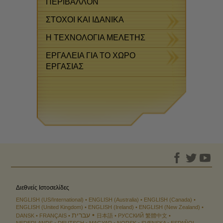
ΠΕΡΙΒΑΛΛΟΝ
ΣΤΟΧΟΙ ΚΑΙ ΙΔΑΝΙΚΑ
Η ΤΕΧΝΟΛΟΓΙΑ ΜΕΛΕΤΗΣ
ΕΡΓΑΛΕΙΑ ΓΙΑ ΤΟ ΧΩΡΟ
ΕΡΓΑΣΙΑΣ
Διεθνείς Ιστοσελίδες
ENGLISH (US/International)
ENGLISH (Australia)
ENGLISH (Canada)
ENGLISH (United Kingdom)
ENGLISH (Ireland)
ENGLISH (New Zealand)
עברית
DANSK
FRANÇAIS
日本語
РУССКИЙ
繁體中文