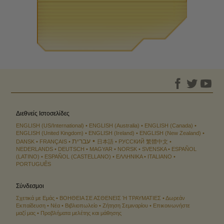
Διεθνείς Ιστοσελίδες
ENGLISH (US/International)
ENGLISH (Australia)
ENGLISH (Canada)
ENGLISH (United Kingdom)
ENGLISH (Ireland)
ENGLISH (New Zealand)
עברית
DANSK
FRANÇAIS
日本語
РУССКИЙ
繁體中文
NEDERLANDS
DEUTSCH
MAGYAR
NORSK
SVENSKA
ESPAÑOL
(LATINO)
ESPAÑOL (CASTELLANO)
ΕΛΛΗΝΙΚA
ITALIANO
PORTUGUÊS
Σύνδεσμοι
Σχετικά με Εμάς
ΒΟΗΘΕΙΑ ΣΕ ΑΣΘΕΝΕΙΣ Ή ΤΡΑΥΜΑΤΙΕΣ
Δωρεάν
Εκπαίδευση
Νέα
Βιβλιοπωλείο
Ζήτηση Σεµιναρίου
Επικοινωνήστε
μαζί μας
Προβλήματα μελέτης και μάθησης