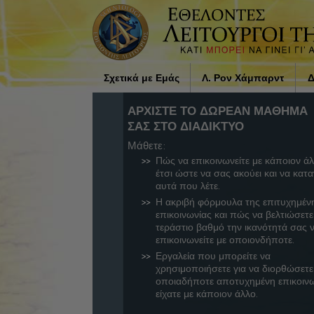
Σχετικά με Εμάς
Λ. Ρον Χάμπαρντ
Δ
Ποιοι είναι οι Εθελοντές
Η επιρροή της θρησκεία
ΑΡΧΙΣΤΕ ΤΟ ΔΩΡΕΑΝ ΜΑΘΗΜΑ
Λειτουργοί;
κοινωνία του Λ. Ρον Χάµ
ΣΑΣ ΣΤΟ ΔΙΑΔΙΚΤΥΟ
Μάθετε:
Γιατί Βοηθάμε
Πώς να επικοινωνείτε με κάποιον ά
έτσι ώστε να σας ακούει και να κατα
αυτά που λέτε.
Η ακριβή φόρμουλα της επιτυχημέν
επικοινωνίας και πώς να βελτιώσετε
τεράστιο βαθμό την ικανότητά σας 
επικοινωνείτε με οποιονδήποτε.
Εργαλεία που μπορείτε να
χρησιμοποιήσετε για να διορθώσετε
οποιαδήποτε αποτυχημένη επικοιν
είχατε με κάποιον άλλο.