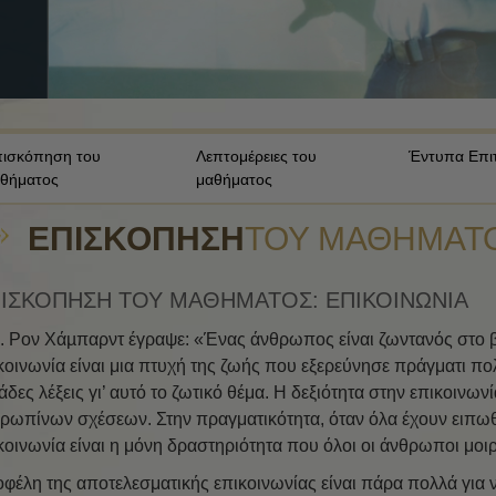
Τα Συστατικά της Κατανόησης
Τα Δυναμικά της Ύπαρξης
Η Τονική Κλίμακα των
Συναισθημάτων
ισκόπηση του
Λεπτομέρειες του
Έντυπα Επι
θήματος
μαθήματος
Ηθική και Καταστάσεις Ηθικής
Βασικές Αρχές Δημοσίων
ΕΠΙΣΚΌΠΗΣΗ
ΤΟΥ ΜΑΘΉΜΑΤ
Σχέσεων
Πώς Επιλύονται οι Διαμάχες
ΙΣΚΟΠΗΣΗ ΤΟΥ ΜΑΘΗΜΑΤΟΣ: ΕΠΙΚΟΙΝΩΝΙΑ
Ακεραιότητα και Τιμιότητα
. Ρον Χάµπαρντ έγραψε: «Ένας άνθρωπος είναι ζωντανός στο β
κοινωνία είναι μια πτυχή της ζωής που εξερεύνησε πράγματι πο
Διεξαγωγή Ερευνών
ιάδες λέξεις γι’ αυτό το ζωτικό θέμα. Η δεξιότητα στην επικοινων
Ο Γάμος
ρωπίνων σχέσεων. Στην πραγματικότητα, όταν όλα έχουν ειπωθεί
κοινωνία είναι η μόνη δραστηριότητα που όλοι οι άνθρωποι μοιρ
Λύσεις για ένα Επικίνδυνο
Περιβάλλον
οφέλη της αποτελεσματικής επικοινωνίας είναι πάρα πολλά για 