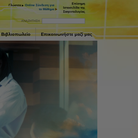
Επίσημη
Γλώσσα
Online Σύνδεση για
Ιστοσελίδα της
το Μάθημα
Σαηεντολογίας
ΑΝΑΖΗΤΗΣΗ
Βιβλιοπωλείο
Επικοινωνήστε μαζί μας
ay
deo