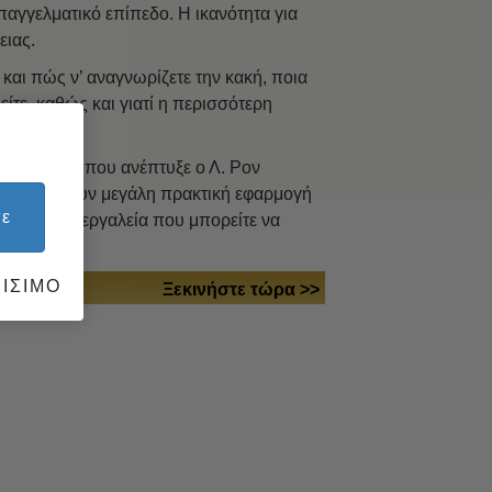
επαγγελματικό επίπεδο. Η ικανότητα για
ειας.
α και πώς ν’ αναγνωρίζετε την κακή, ποια
είτε, καθώς και γιατί η περισσότερη
ς ασκήσεις που ανέπτυξε ο Λ. Ρον
ι οποίες έχουν μεγάλη πρακτική εφαρμογή
τε
σει με τα εργαλεία που μπορείτε να
ΙΣΙΜΟ
Ξεκινήστε τώρα >>