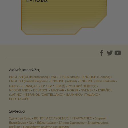
ΕΡΓΑΣΙΑΣ
Διεθνείς Ιστοσελίδες
ENGLISH (US/International)
ENGLISH (Australia)
ENGLISH (Canada)
ENGLISH (United Kingdom)
ENGLISH (Ireland)
ENGLISH (New Zealand)
עברית
DANSK
FRANÇAIS
日本語
РУССКИЙ
繁體中文
NEDERLANDS
DEUTSCH
MAGYAR
NORSK
SVENSKA
ESPAÑOL
(LATINO)
ESPAÑOL (CASTELLANO)
ΕΛΛΗΝΙΚA
ITALIANO
PORTUGUÊS
Σύνδεσμοι
Σχετικά με Εμάς
ΒΟΗΘΕΙΑ ΣΕ ΑΣΘΕΝΕΙΣ Ή ΤΡΑΥΜΑΤΙΕΣ
Δωρεάν
Εκπαίδευση
Νέα
Βιβλιοπωλείο
Ζήτηση Σεµιναρίου
Επικοινωνήστε
μαζί μας
Προβλήματα μελέτης και μάθησης