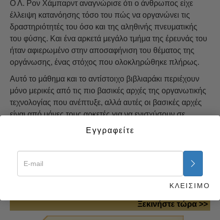
Ο Λ. Ρον Χάμπαρντ αναγνώρισε ότι ο άνθρωπος είχε
έλλειψη κατανόησης τόσο του πώς να οργανώνει τις
δραστηριότητές του όσο και της αληθινής πνευματικής
του φύσης. Και ένα αρκετά μεγάλο τμήμα της έρευνάς του
ήταν αφιερωμένο στην αποσαφήνιση του θέματος της
οργάνωσης, ένας στόχος που ολοκληρώθηκε πλήρως.
Αυτό το μάθημα και το αντίστοιχο βιβλιαράκι περιέχουν
μόνο μερικές από τις πιο βασικές αρχές της οργανωτικής
τεχνολογίας που ανέπτυξε, αλλά αυτές οι βασικές αρχές
είναι από μόνες τους αρκετές για να ενισχύσουν σε
μεγάλο βαθμό τη δραστηριότητα κάθε προσπάθειας, είτε
Εγγραφείτε
αυτή είναι ατομική είτε ομαδική. Το χάος και η σύγχυση,
δεν είναι φυσικές συνθήκες της ζωής. Υπάρχουν, όταν οι
φυσικοί νόμοι δεν είναι κατανοητοί και δεν
ακολουθούνται. Εδώ είναι μερικοί από τους φυσικούς
νόμους της οργάνωσης.
ΚΛΕΙΣΙΜΟ
Ξεκινήστε τώρα >>