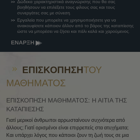
Δώδεκα χαρακτηριστικά αναγνώρισης που θα σας
βοηθήσουν να επιλέξετε τους φίλους σας και τους
συνεργάτες σας με σύνεση.
Εργαλεία που μπορείτε να χρησιμοποιήσετε για να
ανακουφίσετε κάποιον άλλον από το βάρος της καταπίεσης
ώστε να μπορέσει να ζήσει και πάλι καλά και χαρούμενος.
ΕΝΑΡΞΗ
ΕΠΙΣΚΌΠΗΣΗ
ΤΟΥ
ΜΑΘΉΜΑΤΟΣ
ΕΠΙΣΚΟΠΗΣΗ ΜΑΘΗΜΑΤΟΣ: Η ΑΙΤΙΑ ΤΗΣ
ΚΑΤΑΠΙΕΣΗΣ
Γιατί μερικοί άνθρωποι αρρωσταίνουν συχνότερα από
άλλους; Γιατί ορισμένοι είναι επιρρεπείς στα ατυχήματα;
Και υπάρχει λόγος που κάποιοι ζουν τη ζωή τους σε μια