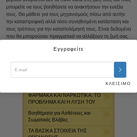
μπορείτε να τους βοηθήσετε να ανακτήσουν την ευεξία
τους. Θα μάθετε για τους μηχανισμούς πίσω από αυτήν
την καταστροφική αλλά τόσο συνηθισμένη κατάσταση και
τους τρόπους για την καταπολέμησή τους. Είναι δεδομένα
που θα μπορούσαν πραγματικά να αλλάξουν τη ζωή σας
απτά και άμεσα, όπως ακριβώς έχουν αλλάξει και τη ζωή
Εγγραφείτε
άλλων.
Ξεκινήστε τώρα >>
ΔΩΡΕΆΝ ONLINE
ΜΑΘΉΜΑΤΑ
ΚΛΕΙΣΙΜΟ
ΦΑΡΜΑΚΑ ΚΑΙ ΝΑΡΚΩΤΙΚΑ: ΤΟ
ΠΡΟΒΛΗΜΑ ΚΑΙ Η ΛΥΣΗ ΤΟΥ
Βοηθήματα για Ασθένειες και
Σωματικές Βλάβες
ΤΑ ΒΑΣΙΚΑ ΣΤΟΙΧΕΙΑ ΤΗΣ