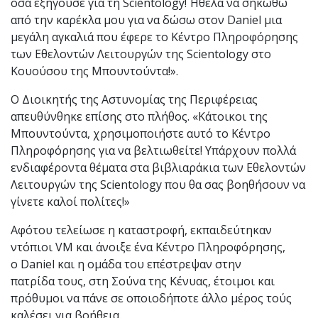
όσα εξηγούσε για τη Scientology! Ήθελα να σηκωθώ
από την καρέκλα μου για να δώσω στον Daniel μια
μεγάλη αγκαλιά που έφερε το Κέντρο Πληροφόρησης
των Εθελοντών Λειτουργών της Scientology στο
Κουούσου της Μπουντούντα!».
Ο Διοικητής της Αστυνομίας της Περιφέρειας
απευθύνθηκε επίσης στο πλήθος. «Κάτοικοι της
Μπουντούντα, χρησιμοποιήστε αυτό το Κέντρο
Πληροφόρησης για να βελτιωθείτε! Υπάρχουν πολλά
ενδιαφέροντα θέματα στα βιβλιαράκια των Εθελοντών
Λειτουργών της Scientology που θα σας βοηθήσουν να
γίνετε καλοί πολίτες!»
Αφότου τελείωσε η καταστροφή, εκπαιδεύτηκαν
ντόπιοι VM και άνοιξε ένα Κέντρο Πληροφόρησης,
ο Daniel και η ομάδα του επέστρεψαν στην
πατρίδα τους, στη Σούνα της Κένυας, έτοιμοι και
πρόθυμοι να πάνε σε οποιοδήποτε άλλο μέρος τούς
καλέσει για βοήθεια.