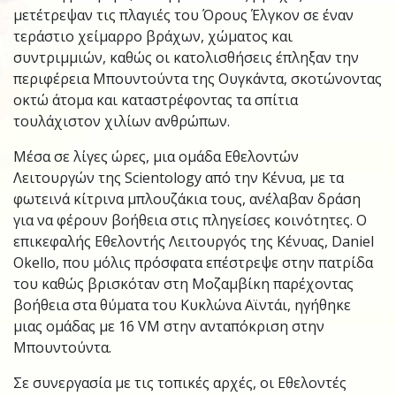
μετέτρεψαν τις πλαγιές του Όρους Έλγκον σε έναν
τεράστιο χείμαρρο βράχων, χώματος και
συντριμμιών, καθώς οι κατολισθήσεις έπληξαν την
περιφέρεια Μπουντούντα της Ουγκάντα, σκοτώνοντας
οκτώ άτομα και καταστρέφοντας τα σπίτια
τουλάχιστον χιλίων ανθρώπων.
Μέσα σε λίγες ώρες, μια ομάδα Εθελοντών
Λειτουργών της Scientology από την Κένυα, με τα
φωτεινά κίτρινα μπλουζάκια τους, ανέλαβαν δράση
για να φέρουν βοήθεια στις πληγείσες κοινότητες. Ο
επικεφαλής Εθελοντής Λειτουργός της Κένυας, Daniel
Okello, που μόλις πρόσφατα επέστρεψε στην πατρίδα
του καθώς βρισκόταν στη Μοζαμβίκη παρέχοντας
βοήθεια στα θύματα του Κυκλώνα Αϊντάι, ηγήθηκε
μιας ομάδας με 16 VM στην ανταπόκριση στην
Μπουντούντα.
Σε συνεργασία με τις τοπικές αρχές, οι Εθελοντές